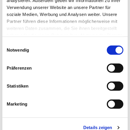
analysieren. Außerdem geben wir Informationen zu Ihrer
Jugendausschusses
Verwendung unserer Website an unsere Partner für
soziale Medien, Werbung und Analysen weiter. Unsere
Partner führen diese Informationen möglicherweise mit
weiteren Daten zusammen, die Sie ihnen bereitgestellt
haben oder die sie im Rahmen Ihrer Nutzung der Dienste
Hans-Werner Brücher (Vorsitzender)
gesammelt haben.
E
Notwendig
i
Ingolf Jost
n
w
Sybille Thomas
Präferenzen
i
l
Aileen Reichmann
l
Statistiken
i
Anna-Lena Nies
g
Marketing
Tanja Brücher
u
n
Nils Koch / Melanie Gröschel
g
Details zeigen
s