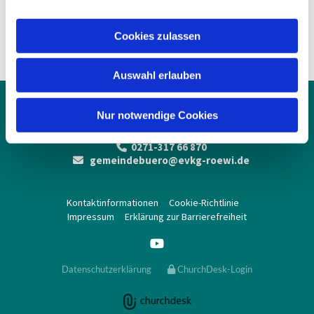
Thomas Gockele
a
u
Cookies zulassen
Cordelia Birringer
s
w
Auswahl erlauben
a
h
Ev.-Ref. Kirchengemeinde Rödgen-Wilnsdorf

l
Nur notwendige Cookies
Rödgener Str. 109a
57234 Wilnsdorf
0271-317 66 870

gemeindebuero@evkg-roewi.de

Kontaktinformationen
Cookie-Richtlinie
Impressum
Erklärung zur Barrierefreiheit
Datenschutzerklärung
ChurchDesk-Login