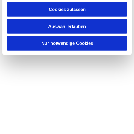
u
Cookies zulassen
s
w
Auswahl erlauben
a
h
l
Nur notwendige Cookies