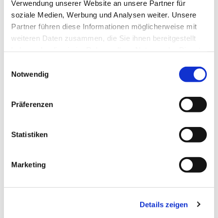
Verwendung unserer Website an unsere Partner für
soziale Medien, Werbung und Analysen weiter. Unsere
Anmeldung zur kirchlichen Trauung
Partner führen diese Informationen möglicherweise mit
weiteren Daten zusammen, die Sie ihnen bereitgestellt
haben oder die sie im Rahmen Ihrer Nutzung der Dienste
gesammelt haben.
E
Notwendig
i
n
w
Präferenzen
i
l
l
Statistiken
i
g
Marketing
u
n
g
Details zeigen
s
a