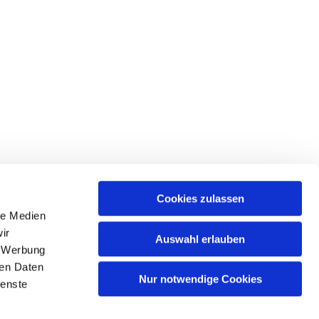
Cookies zulassen
le Medien
ir
Auswahl erlauben
, Werbung
ren Daten
Nur notwendige Cookies
eiheit
ienste