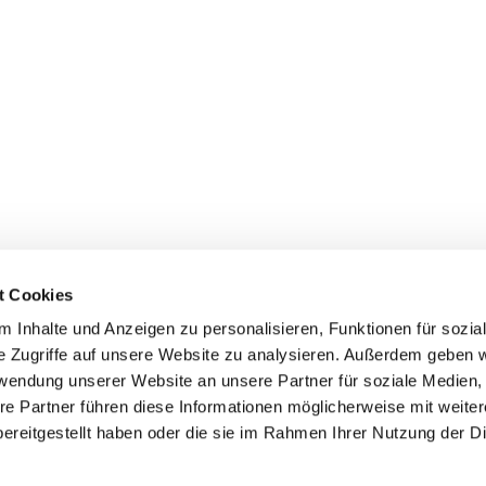
t Cookies
Ev.-Ref. Kirchengemeinde Rödgen-Wilnsdorf

Rödgener Str. 109a
 Inhalte und Anzeigen zu personalisieren, Funktionen für sozia
57234 Wilnsdorf
e Zugriffe auf unsere Website zu analysieren. Außerdem geben w
0271-317 66 870

rwendung unserer Website an unsere Partner für soziale Medien
gemeindebuero@evkg-roewi.de

re Partner führen diese Informationen möglicherweise mit weite
ktinformationen
Cookie-Richtlinie
Impressum
Erklärung zur Barrierefr
ereitgestellt haben oder die sie im Rahmen Ihrer Nutzung der D
Datenschutzerklärung
ChurchDesk-Login