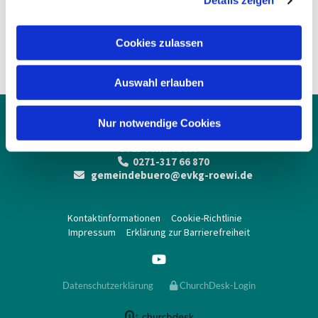
Details zeigen
s
a
Reiner Dirlenbach
u
Cookies zulassen
s
Tel.: 02739 2605
w
Auswahl erlauben
a
h
l
Ev.-Ref. Kirchengemeinde Rödgen-Wilnsdorf

Nur notwendige Cookies
Rödgener Str. 109a
57234 Wilnsdorf
0271-317 66 870

gemeindebuero@evkg-roewi.de

Kontaktinformationen
Cookie-Richtlinie
Impressum
Erklärung zur Barrierefreiheit
Datenschutzerklärung
ChurchDesk-Login