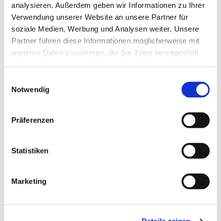
analysieren. Außerdem geben wir Informationen zu Ihrer
Verwendung unserer Website an unsere Partner für
soziale Medien, Werbung und Analysen weiter. Unsere
Partner führen diese Informationen möglicherweise mit
weiteren Daten zusammen, die Sie ihnen bereitgestellt
haben oder die sie im Rahmen Ihrer Nutzung der Dienste
Männerkreis Wilnsdorf-Wilden
gesammelt haben.
E
Notwendig
i
n
im monatlichen Wechsel:
w
Präferenzen
Treffpunkt Kirche in Wilden
i
l
jeden 2. Donnerstag im Monat um 19 Uhr
l
Statistiken
i
g
Marketing
Treffpunkt Gemeindehaus in Wilnsdorf
u
n
jeden 2. Donnerstag im Monat um 19 Uhr
g