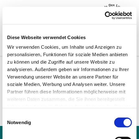
Diese Webseite verwendet Cookies
Wir verwenden Cookies, um Inhalte und Anzeigen zu
personalisieren, Funktionen für soziale Medien anbieten
zu können und die Zugriffe auf unsere Website zu
analysieren. Außerdem geben wir Informationen zu Ihrer
Anmeldung zur
Verwendung unserer Website an unsere Partner für
soziale Medien, Werbung und Analysen weiter. Unsere
Konfirmandenarbeit (KA7)
Partner führen diese Informationen möglicherweise mit
weiteren Daten zusammen, die Sie ihnen bereitgestellt
haben oder die sie im Rahmen Ihrer Nutzung der Dienste
gesammelt haben.
E
Notwendig
i
n
Ev.-Ref. Kirchengemeinde Rödgen-Wilnsdorf

w