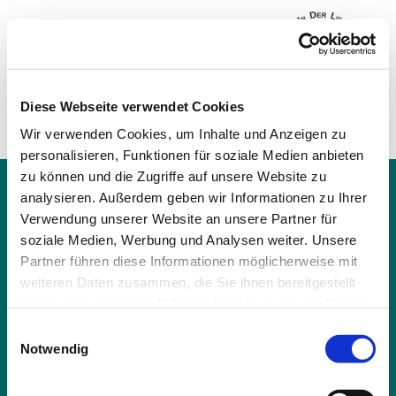
Diese Webseite verwendet Cookies
Wir verwenden Cookies, um Inhalte und Anzeigen zu
personalisieren, Funktionen für soziale Medien anbieten
zu können und die Zugriffe auf unsere Website zu
Ev.-Ref. Kirchengemeinde Rödgen-Wilnsdorf

analysieren. Außerdem geben wir Informationen zu Ihrer
Rödgener Str. 109a
Verwendung unserer Website an unsere Partner für
57234 Wilnsdorf
soziale Medien, Werbung und Analysen weiter. Unsere
0271-317 66 870

gemeindebuero@evkg-roewi.de

Partner führen diese Informationen möglicherweise mit
weiteren Daten zusammen, die Sie ihnen bereitgestellt
haben oder die sie im Rahmen Ihrer Nutzung der Dienste
Kontaktinformationen
Cookie-Richtlinie
gesammelt haben.
Impressum
Erklärung zur Barrierefreiheit
E
Notwendig
i
n
w