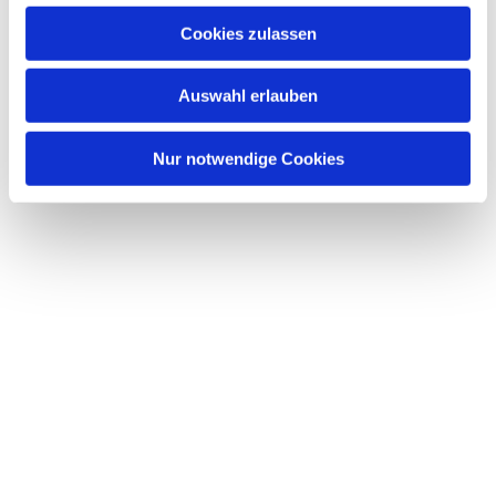
interessieren
u
Cookies zulassen
s
w
Auswahl erlauben
a
h
l
Nur notwendige Cookies