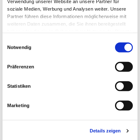
Verwendung unserer Website an unsere Partner für
soziale Medien, Werbung und Analysen weiter. Unsere
Partner führen diese Informationen möglicherweise mit
weiteren Daten zusammen, die Sie ihnen bereitgestellt
haben oder die sie im Rahmen Ihrer Nutzung der Dienste
gesammelt haben.
E
Notwendig
i
n
w
Präferenzen
i
l
l
Statistiken
i
g
Marketing
u
n
g
Details zeigen
s
Dies könnte Sie auch
a