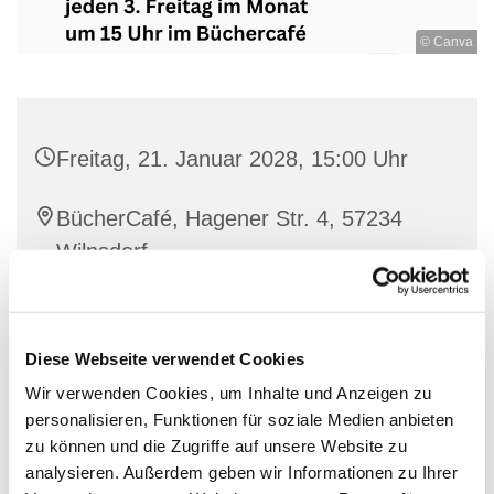
© Canva
Freitag, 21. Januar 2028, 15:00 Uhr
BücherCafé, Hagener Str. 4, 57234
Wilnsdorf
Diese Webseite verwendet Cookies
An jedem 3. Freitag im Monat ist ein Tisch im
Wir verwenden Cookies, um Inhalte und Anzeigen zu
Büchertisch für unseren "Stammtisch für Alleinlebende
personalisieren, Funktionen für soziale Medien anbieten
und Menschen, die sich einsam fühlen" reserviert.
zu können und die Zugriffe auf unsere Website zu
Unter dem Motto: Du + ich = wir ist jeder willkommen!
analysieren. Außerdem geben wir Informationen zu Ihrer