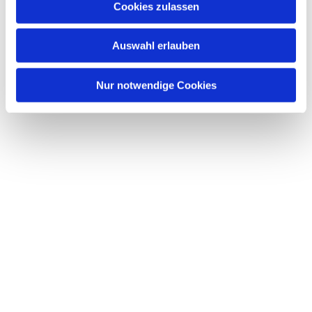
Cookies zulassen
s
w
Auswahl erlauben
a
h
l
Nur notwendige Cookies