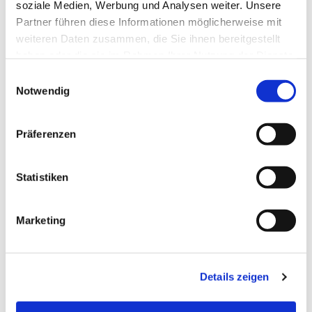
soziale Medien, Werbung und Analysen weiter. Unsere
Partner führen diese Informationen möglicherweise mit
weiteren Daten zusammen, die Sie ihnen bereitgestellt
haben oder die sie im Rahmen Ihrer Nutzung der Dienste
gesammelt haben.
E
Notwendig
i
n
w
Präferenzen
i
l
l
Statistiken
i
g
Marketing
u
n
g
Dies könnte Sie auch
Details zeigen
s
interessieren
a
u