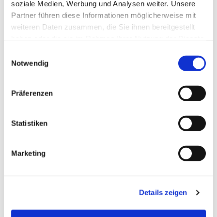
soziale Medien, Werbung und Analysen weiter. Unsere
Partner führen diese Informationen möglicherweise mit
weiteren Daten zusammen, die Sie ihnen bereitgestellt
haben oder die sie im Rahmen Ihrer Nutzung der Dienste
gesammelt haben.
E
Notwendig
i
n
w
Präferenzen
i
l
l
Statistiken
i
g
Marketing
u
n
g
Dies könnte Sie auch
Details zeigen
s
interessieren
a
u