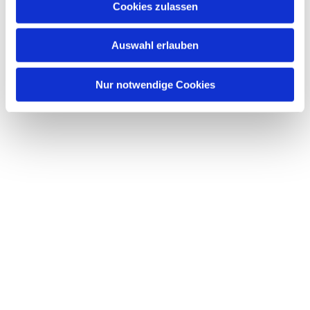
Cookies zulassen
s
w
Auswahl erlauben
a
h
l
Nur notwendige Cookies