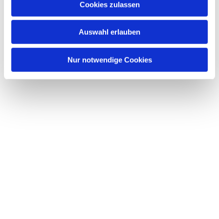
Cookies zulassen
s
w
Auswahl erlauben
a
h
l
Nur notwendige Cookies