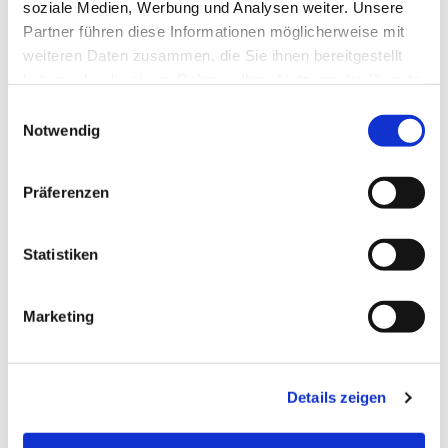
soziale Medien, Werbung und Analysen weiter. Unsere
Partner führen diese Informationen möglicherweise mit
weiteren Daten zusammen, die Sie ihnen bereitgestellt
haben oder die sie im Rahmen Ihrer Nutzung der Dienste
gesammelt haben.
E
Notwendig
i
n
w
Präferenzen
i
l
l
Statistiken
i
g
Marketing
u
n
g
Dies könnte Sie auch
Details zeigen
s
interessieren
a
u