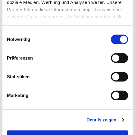
soziale Medien, Werbung und Analysen weiter. Unsere
Partner führen diese Informationen möglicherweise mit
weiteren Daten zusammen, die Sie ihnen bereitgestellt
haben oder die sie im Rahmen Ihrer Nutzung der Dienste
gesammelt haben.
E
Notwendig
i
n
w
Präferenzen
i
l
l
Statistiken
i
g
Marketing
u
n
g
Dies könnte Sie auch
Details zeigen
s
interessieren
a
u