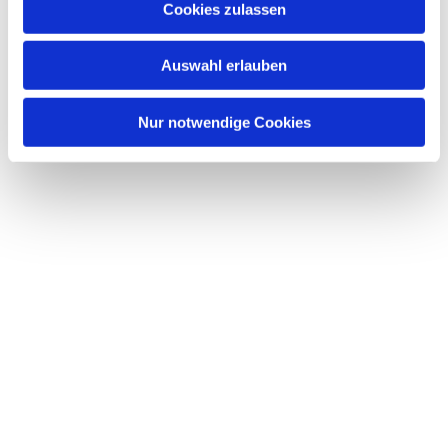
Cookies zulassen
s
w
Auswahl erlauben
a
h
l
Nur notwendige Cookies