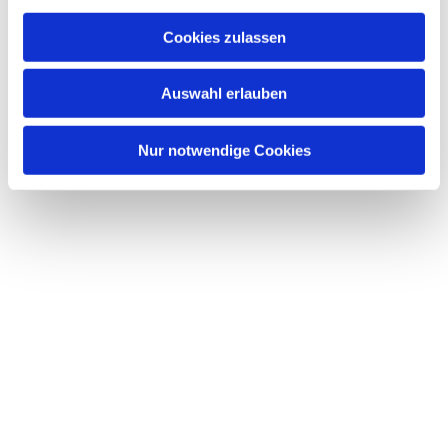
Dies könnte Sie auch
a
interessieren
u
Cookies zulassen
s
w
Auswahl erlauben
a
h
l
Nur notwendige Cookies