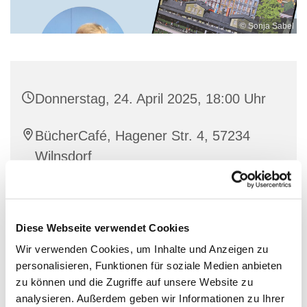
© Sonja Sabel
Donnerstag, 24. April 2025, 18:00 Uhr
BücherCafé, Hagener Str. 4, 57234
Wilnsdorf
10,- €, Erm. 5,- €
Diese Webseite verwendet Cookies
Wir verwenden Cookies, um Inhalte und Anzeigen zu
personalisieren, Funktionen für soziale Medien anbieten
Heiko Weiß liest aus seinem Buch Dr Isebahsbähner
zu können und die Zugriffe auf unsere Website zu
und zeigt dazu eindrucksvolle Bilder seiner
analysieren. Außerdem geben wir Informationen zu Ihrer
selbstgestalteten Modellbahn-Welten.