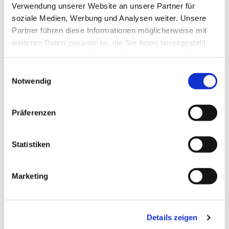
Verwendung unserer Website an unsere Partner für
soziale Medien, Werbung und Analysen weiter. Unsere
Partner führen diese Informationen möglicherweise mit
weiteren Daten zusammen, die Sie ihnen bereitgestellt
haben oder die sie im Rahmen Ihrer Nutzung der Dienste
gesammelt haben.
E
Notwendig
i
n
w
Präferenzen
i
l
l
Statistiken
i
g
Marketing
u
n
g
Details zeigen
s