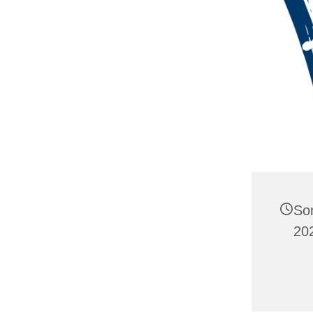
So
202