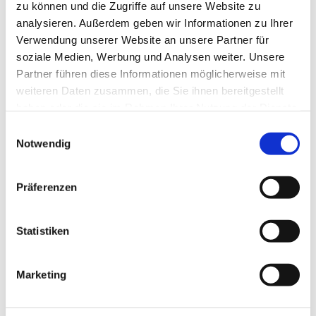
zu können und die Zugriffe auf unsere Website zu
analysieren. Außerdem geben wir Informationen zu Ihrer
Gottesdienst "KraftQuelle" in der Ev. Kirche Wilden mit
Verwendung unserer Website an unsere Partner für
Präd. H. Niersberger
soziale Medien, Werbung und Analysen weiter. Unsere
Partner führen diese Informationen möglicherweise mit
weiteren Daten zusammen, die Sie ihnen bereitgestellt
haben oder die sie im Rahmen Ihrer Nutzung der Dienste
gesammelt haben.
E
Notwendig
i
n
w
Präferenzen
i
l
l
Statistiken
i
g
Marketing
u
n
g