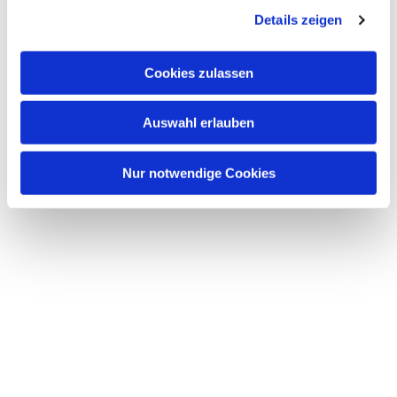
Details zeigen
s
a
u
Cookies zulassen
Dies könnte Sie auch
s
interessieren
w
Auswahl erlauben
a
h
l
Nur notwendige Cookies