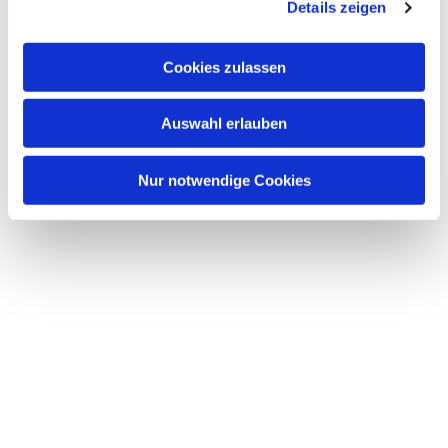
Details zeigen
s
a
u
Dies könnte Sie auch
Cookies zulassen
s
interessieren
w
Auswahl erlauben
a
h
l
Nur notwendige Cookies