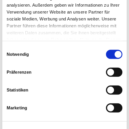
Abendmahlsgottesdienst in der Ev. Kirche Wilgersdorf
analysieren. Außerdem geben wir Informationen zu Ihrer
mit Verlesung der Verstorbenen aus dem vergangenen
Verwendung unserer Website an unsere Partner für
Kirchenjahr
soziale Medien, Werbung und Analysen weiter. Unsere
Partner führen diese Informationen möglicherweise mit
weiteren Daten zusammen, die Sie ihnen bereitgestellt
haben oder die sie im Rahmen Ihrer Nutzung der Dienste
gesammelt haben.
E
Notwendig
i
n
w
Präferenzen
i
l
l
Statistiken
i
g
Marketing
u
n
g