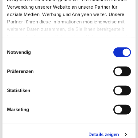
Verwendung unserer Website an unsere Partner für
soziale Medien, Werbung und Analysen weiter. Unsere
Partner führen diese Informationen möglicherweise mit
weiteren Daten zusammen, die Sie ihnen bereitgestellt
haben oder die sie im Rahmen Ihrer Nutzung der Dienste
gesammelt haben.
E
Notwendig
i
n
w
Präferenzen
i
l
l
Statistiken
i
g
Marketing
u
n
g
Details zeigen
s