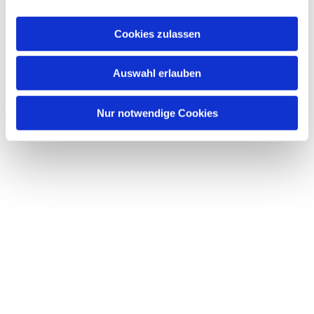
a
Dies könnte Sie auch
u
interessieren
Cookies zulassen
s
w
Auswahl erlauben
a
h
l
Nur notwendige Cookies