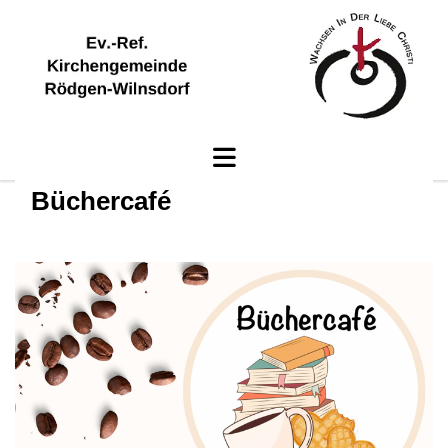
Büchercafé