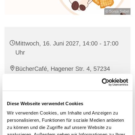
© Sonja Sabel
Mittwoch, 16. Juni 2027, 14:00 - 17:00
Uhr
BücherCafé, Hagener Str. 4, 57234
Wilnsdorf
individuell
Diese Webseite verwendet Cookies
Wir verwenden Cookies, um Inhalte und Anzeigen zu
personalisieren, Funktionen für soziale Medien anbieten
Nette Leute treffen bei einer guten Tasse Kaffee und
zu können und die Zugriffe auf unsere Website zu
Waffeln
analysieren. Außerdem geben wir Informationen zu Ihrer