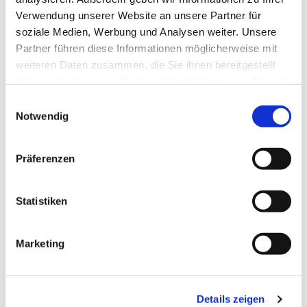
Verwendung unserer Website an unsere Partner für
soziale Medien, Werbung und Analysen weiter. Unsere
Partner führen diese Informationen möglicherweise mit
weiteren Daten zusammen, die Sie ihnen bereitgestellt
haben oder die sie im Rahmen Ihrer Nutzung der Dienste
gesammelt haben.
E
Notwendig
i
n
w
Präferenzen
i
l
l
Statistiken
i
g
Marketing
u
n
g
Details zeigen
s