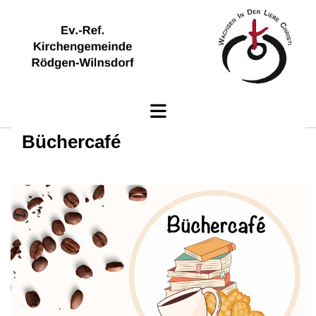
Büchercafé