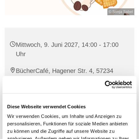
© Sonja Sabel
Mittwoch, 9. Juni 2027, 14:00 - 17:00
Uhr
BücherCafé, Hagener Str. 4, 57234
Wilnsdorf
individuell
Diese Webseite verwendet Cookies
Wir verwenden Cookies, um Inhalte und Anzeigen zu
personalisieren, Funktionen für soziale Medien anbieten
Nette Leute treffen bei einer guten Tasse Kaffee und
zu können und die Zugriffe auf unsere Website zu
Waffeln
analysieren. Außerdem geben wir Informationen zu Ihrer