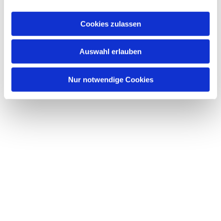
a
Dies könnte Sie auch
u
interessieren
Cookies zulassen
s
w
Auswahl erlauben
a
h
l
Nur notwendige Cookies