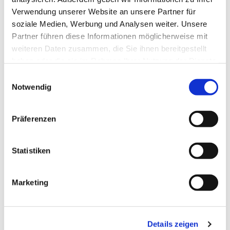
Verwendung unserer Website an unsere Partner für
soziale Medien, Werbung und Analysen weiter. Unsere
Partner führen diese Informationen möglicherweise mit
weiteren Daten zusammen, die Sie ihnen bereitgestellt
haben oder die sie im Rahmen Ihrer Nutzung der Dienste
gesammelt haben.
E
Notwendig
i
n
w
Präferenzen
i
l
l
Statistiken
i
g
Marketing
u
n
g
Details zeigen
s