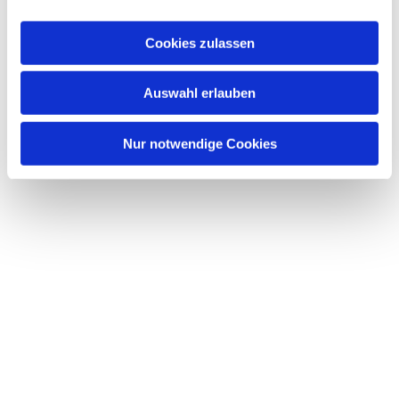
a
Dies könnte Sie auch
u
interessieren
Cookies zulassen
s
w
Auswahl erlauben
a
h
l
Nur notwendige Cookies