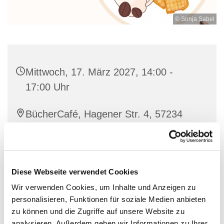
© Sonja Sabel
Mittwoch, 17. März 2027, 14:00 -
17:00 Uhr
BücherCafé, Hagener Str. 4, 57234
Wilnsdorf
individuell
Diese Webseite verwendet Cookies
Wir verwenden Cookies, um Inhalte und Anzeigen zu
personalisieren, Funktionen für soziale Medien anbieten
Nette Leute treffen bei einer guten Tasse Kaffee und
zu können und die Zugriffe auf unsere Website zu
Waffeln
analysieren. Außerdem geben wir Informationen zu Ihrer