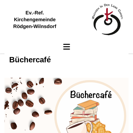
Büchercafé