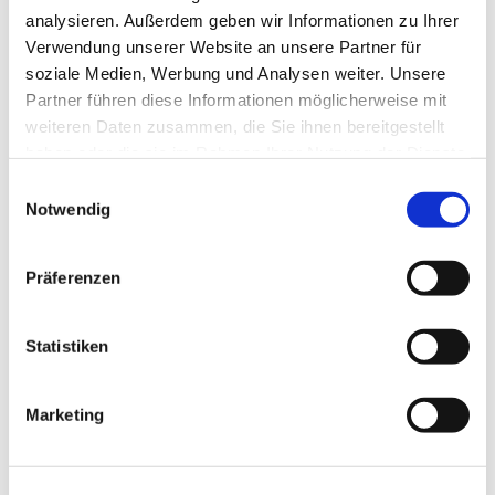
analysieren. Außerdem geben wir Informationen zu Ihrer
Handarbeitstreff :montags 15 Uhr- 16:30 Uhr
Verwendung unserer Website an unsere Partner für
soziale Medien, Werbung und Analysen weiter. Unsere
Partner führen diese Informationen möglicherweise mit
weiteren Daten zusammen, die Sie ihnen bereitgestellt
haben oder die sie im Rahmen Ihrer Nutzung der Dienste
gesammelt haben.
E
Notwendig
i
n
w
Präferenzen
i
l
l
Statistiken
i
g
Marketing
u
n
g