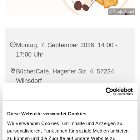
© Sonja Sabel
Montag, 7. September 2026, 14:00 -
17:00 Uhr
BücherCafé, Hagener Str. 4, 57234
Wilnsdorf
individuell
Diese Webseite verwendet Cookies
Wir verwenden Cookies, um Inhalte und Anzeigen zu
personalisieren, Funktionen für soziale Medien anbieten
Nette Leute treffen bei einer guten Tasse Kaffee und
zu können und die Zugriffe auf unsere Website zu
Waffeln.