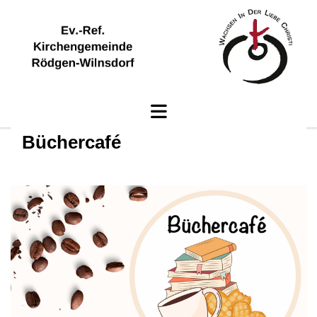
Büchercafé