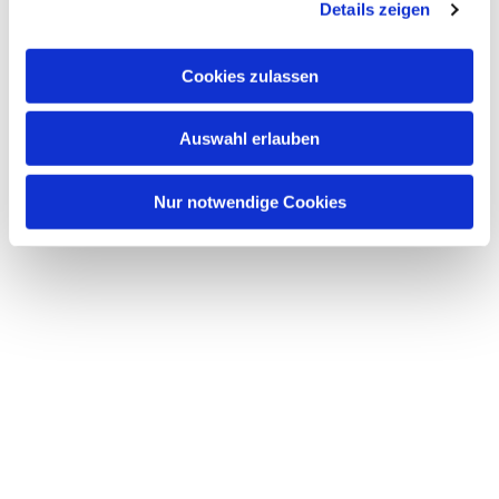
Details zeigen
s
a
u
Dies könnte Sie auch
Cookies zulassen
s
interessieren
w
Auswahl erlauben
a
h
l
Nur notwendige Cookies