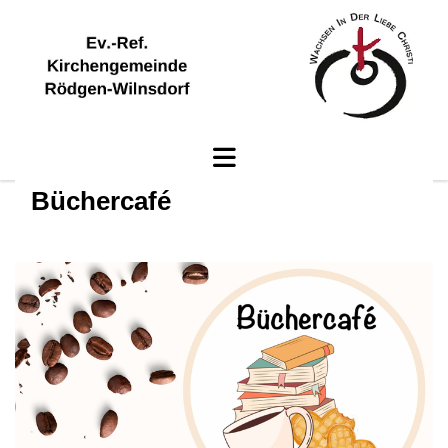
Büchercafé