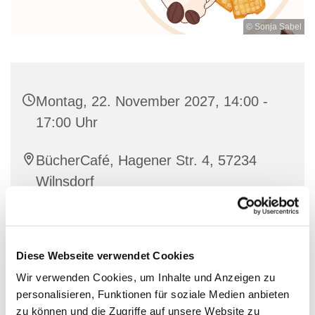
© Sonja Sabel
Montag, 22. November 2027, 14:00 -
17:00 Uhr
BücherCafé, Hagener Str. 4, 57234
Wilnsdorf
individuell
Diese Webseite verwendet Cookies
Wir verwenden Cookies, um Inhalte und Anzeigen zu
personalisieren, Funktionen für soziale Medien anbieten
Nette Leute treffen bei einer guten Tasse Kaffee und
zu können und die Zugriffe auf unsere Website zu
Waffeln.