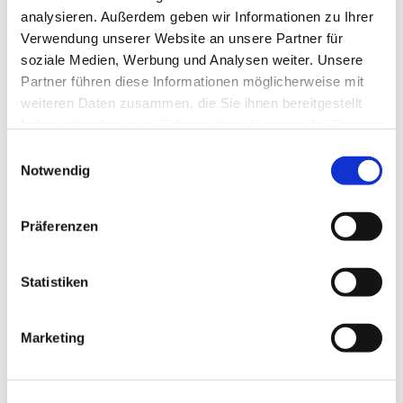
analysieren. Außerdem geben wir Informationen zu Ihrer
Handarbeitstreff :montags 15 Uhr- 16:30 Uhr
Verwendung unserer Website an unsere Partner für
soziale Medien, Werbung und Analysen weiter. Unsere
Partner führen diese Informationen möglicherweise mit
weiteren Daten zusammen, die Sie ihnen bereitgestellt
haben oder die sie im Rahmen Ihrer Nutzung der Dienste
gesammelt haben.
E
Notwendig
i
n
w
Präferenzen
i
l
l
Statistiken
i
g
Marketing
u
n
g