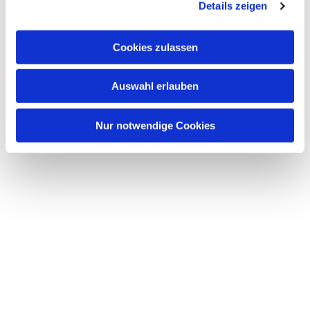
Details zeigen
s
a
u
Dies könnte Sie auch
Cookies zulassen
s
interessieren
w
Auswahl erlauben
a
h
l
Nur notwendige Cookies