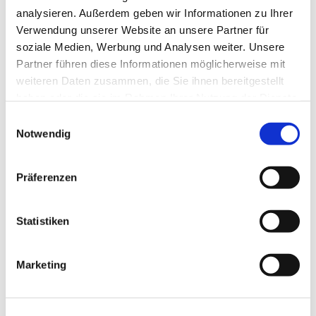
analysieren. Außerdem geben wir Informationen zu Ihrer
Handarbeitstreff :montags 15 Uhr- 16:30 Uhr
Verwendung unserer Website an unsere Partner für
soziale Medien, Werbung und Analysen weiter. Unsere
Partner führen diese Informationen möglicherweise mit
weiteren Daten zusammen, die Sie ihnen bereitgestellt
haben oder die sie im Rahmen Ihrer Nutzung der Dienste
gesammelt haben.
E
Notwendig
i
n
w
Präferenzen
i
l
l
Statistiken
i
g
Marketing
u
n
g