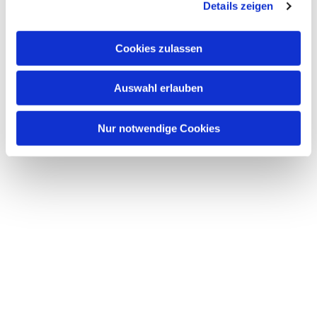
Details zeigen
s
a
u
Dies könnte Sie auch
Cookies zulassen
s
interessieren
w
Auswahl erlauben
a
h
l
Nur notwendige Cookies