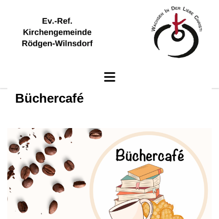
Büchercafé