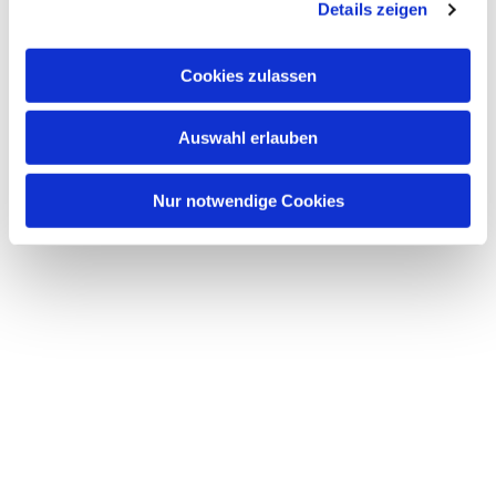
Details zeigen
s
a
u
Dies könnte Sie auch
Cookies zulassen
s
interessieren
w
Auswahl erlauben
a
h
l
Nur notwendige Cookies