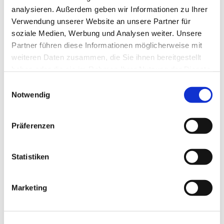
analysieren. Außerdem geben wir Informationen zu Ihrer
Handarbeitstreff :montags 15 Uhr- 16:30 Uhr
Verwendung unserer Website an unsere Partner für
soziale Medien, Werbung und Analysen weiter. Unsere
Partner führen diese Informationen möglicherweise mit
weiteren Daten zusammen, die Sie ihnen bereitgestellt
haben oder die sie im Rahmen Ihrer Nutzung der Dienste
gesammelt haben.
E
Notwendig
i
n
w
Präferenzen
i
l
l
Statistiken
i
g
Marketing
u
n
g