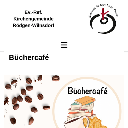
Büchercafé