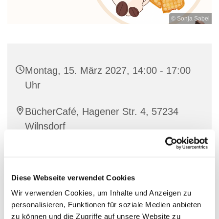
© Sonja Sabel
Montag, 15. März 2027, 14:00 - 17:00
Uhr
BücherCafé, Hagener Str. 4, 57234
Wilnsdorf
individuell
Diese Webseite verwendet Cookies
Wir verwenden Cookies, um Inhalte und Anzeigen zu
personalisieren, Funktionen für soziale Medien anbieten
Nette Leute treffen bei einer guten Tasse Kaffee und
zu können und die Zugriffe auf unsere Website zu
Waffeln.