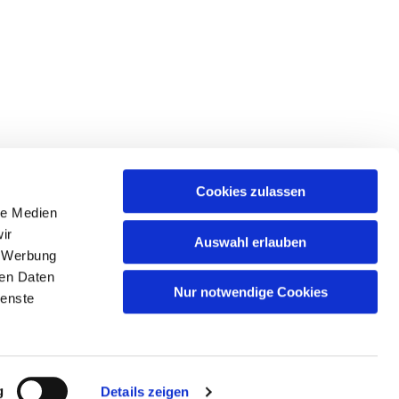
Cookies zulassen
le Medien
ir
Auswahl erlauben
, Werbung
ren Daten
Nur notwendige Cookies
eiheit
ienste
g
Details zeigen