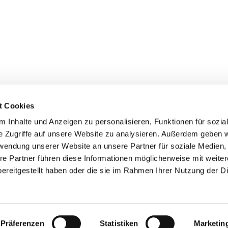
t Cookies
Ev.-Ref. Kirchengemeinde Rödgen-Wilnsdorf

Rödgener Str. 109a
 Inhalte und Anzeigen zu personalisieren, Funktionen für sozia
57234 Wilnsdorf
e Zugriffe auf unsere Website zu analysieren. Außerdem geben w
0271-317 66 870

rwendung unserer Website an unsere Partner für soziale Medien
gemeindebuero@evkg-roewi.de

re Partner führen diese Informationen möglicherweise mit weite
ktinformationen
Cookie-Richtlinie
Impressum
Erklärung zur Barrierefr
ereitgestellt haben oder die sie im Rahmen Ihrer Nutzung der D
Datenschutzerklärung
ChurchDesk-Login
Präferenzen
Statistiken
Marketin