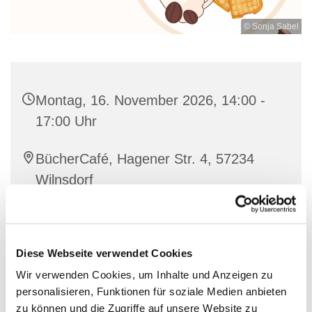
© Sonja Sabel
Montag, 16. November 2026, 14:00 -
17:00 Uhr
BücherCafé, Hagener Str. 4, 57234
Wilnsdorf
individuell
Diese Webseite verwendet Cookies
Wir verwenden Cookies, um Inhalte und Anzeigen zu
personalisieren, Funktionen für soziale Medien anbieten
Nette Leute treffen bei einer guten Tasse Kaffee und
zu können und die Zugriffe auf unsere Website zu
Waffeln.