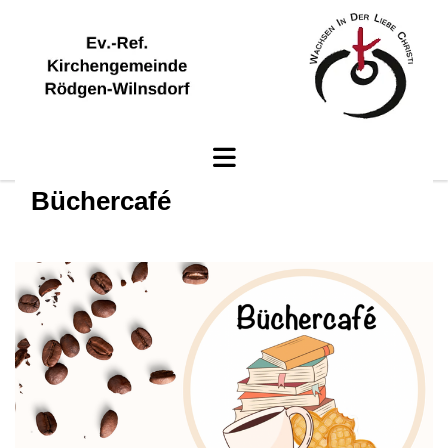
Büchercafé