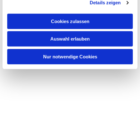
Details zeigen
s
a
u
Dies könnte Sie auch
Cookies zulassen
s
interessieren
w
Auswahl erlauben
a
h
l
Nur notwendige Cookies