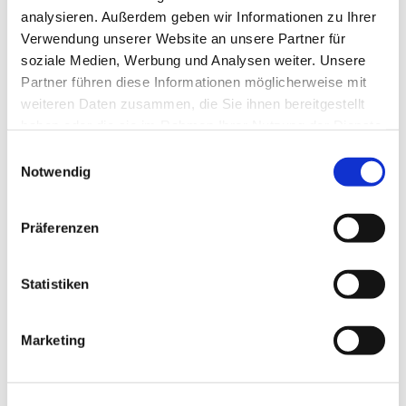
analysieren. Außerdem geben wir Informationen zu Ihrer
Handarbeitstreff :montags 15 Uhr- 16:30 Uhr
Verwendung unserer Website an unsere Partner für
soziale Medien, Werbung und Analysen weiter. Unsere
Partner führen diese Informationen möglicherweise mit
weiteren Daten zusammen, die Sie ihnen bereitgestellt
haben oder die sie im Rahmen Ihrer Nutzung der Dienste
gesammelt haben.
E
Notwendig
i
n
w
Präferenzen
i
l
l
Statistiken
i
g
Marketing
u
n
g