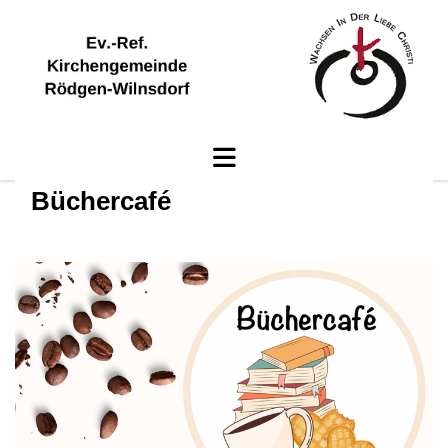
Büchercafé