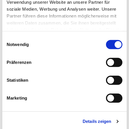
Verwendung unserer Website an unsere Partner für
soziale Medien, Werbung und Analysen weiter. Unsere
Partner führen diese Informationen möglicherweise mit
weiteren Daten zusammen, die Sie ihnen bereitgestellt
haben oder die sie im Rahmen Ihrer Nutzung der Dienste
gesammelt haben.
E
Notwendig
i
n
w
Präferenzen
i
l
l
Statistiken
i
g
Marketing
u
n
g
Details zeigen
s
Dies könnte Sie auch
a