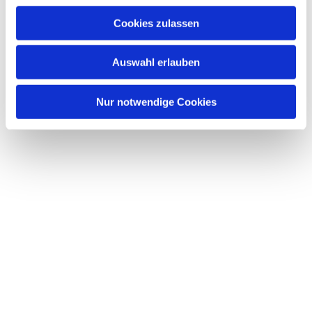
interessieren
u
Cookies zulassen
s
w
Auswahl erlauben
a
h
l
Nur notwendige Cookies