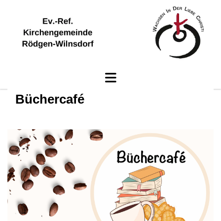
Büchercafé