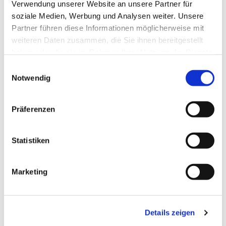
Verwendung unserer Website an unsere Partner für
soziale Medien, Werbung und Analysen weiter. Unsere
Partner führen diese Informationen möglicherweise mit
weiteren Daten zusammen, die Sie ihnen bereitgestellt
haben oder die sie im Rahmen Ihrer Nutzung der Dienste
gesammelt haben.
E
Notwendig
i
n
w
Präferenzen
i
l
l
Statistiken
i
g
Marketing
u
n
g
Details zeigen
s
Dies könnte Sie auch
a