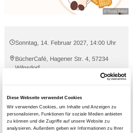
© Sonja Sabel
Sonntag, 14. Februar 2027, 14:00 Uhr
BücherCafé, Hagener Str. 4, 57234
Wilnsdorf
individuell
Diese Webseite verwendet Cookies
Wir verwenden Cookies, um Inhalte und Anzeigen zu
personalisieren, Funktionen für soziale Medien anbieten
Nette Leute treffen bei einer guten Tasse Kaffee und
zu können und die Zugriffe auf unsere Website zu
Waffeln
analysieren. Außerdem geben wir Informationen zu Ihrer