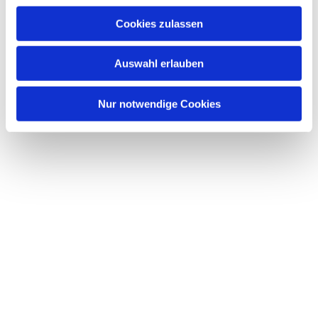
interessieren
u
Cookies zulassen
s
w
Auswahl erlauben
a
h
l
Nur notwendige Cookies