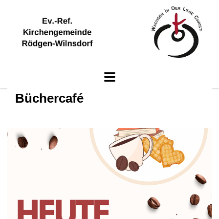
Büchercafé