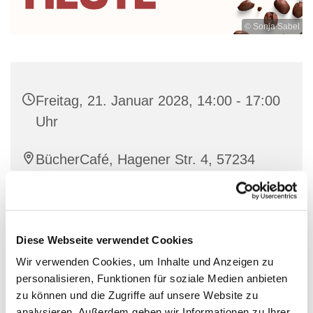
© Sonja Sabel
Freitag, 21. Januar 2028, 14:00 - 17:00
Uhr
BücherCafé, Hagener Str. 4, 57234
Wilnsdorf
individuell
Diese Webseite verwendet Cookies
Wir verwenden Cookies, um Inhalte und Anzeigen zu
personalisieren, Funktionen für soziale Medien anbieten
Nette Leute treffen bei einer guten Tasse Kaffee und
zu können und die Zugriffe auf unsere Website zu
Waffeln
analysieren. Außerdem geben wir Informationen zu Ihrer