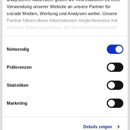
Verwendung unserer Website an unsere Partner für
soziale Medien, Werbung und Analysen weiter. Unsere
Partner führen diese Informationen möglicherweise mit
weiteren Daten zusammen, die Sie ihnen bereitgestellt
haben oder die sie im Rahmen Ihrer Nutzung der Dienste
gesammelt haben.
E
Notwendig
i
n
w
Präferenzen
i
l
l
Statistiken
i
g
Marketing
u
n
g
Details zeigen
s