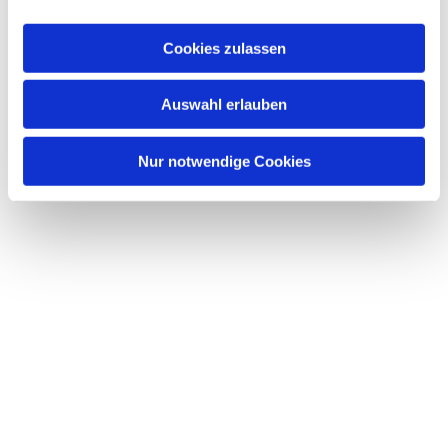
a
Dies könnte Sie auch
u
interessieren
Cookies zulassen
s
w
Auswahl erlauben
a
h
l
Nur notwendige Cookies