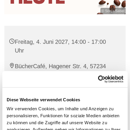
© Sonja Sabel
Freitag, 4. Juni 2027, 14:00 - 17:00
Uhr
BücherCafé, Hagener Str. 4, 57234
Wilnsdorf
individuell
Diese Webseite verwendet Cookies
Wir verwenden Cookies, um Inhalte und Anzeigen zu
personalisieren, Funktionen für soziale Medien anbieten
Nette Leute treffen bei einer guten Tasse Kaffee und
zu können und die Zugriffe auf unsere Website zu
Waffeln
analysieren. Außerdem geben wir Informationen zu Ihrer