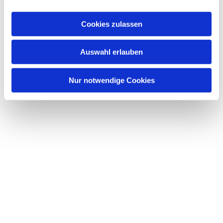
a
Dies könnte Sie auch
u
interessieren
Cookies zulassen
s
w
Auswahl erlauben
a
h
l
Nur notwendige Cookies