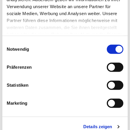
Verwendung unserer Website an unsere Partner für
soziale Medien, Werbung und Analysen weiter. Unsere
Partner führen diese Informationen möglicherweise mit
weiteren Daten zusammen, die Sie ihnen bereitgestellt
haben oder die sie im Rahmen Ihrer Nutzung der Dienste
gesammelt haben.
E
Notwendig
i
n
w
Präferenzen
i
l
l
Statistiken
i
g
Marketing
u
n
g
Details zeigen
s