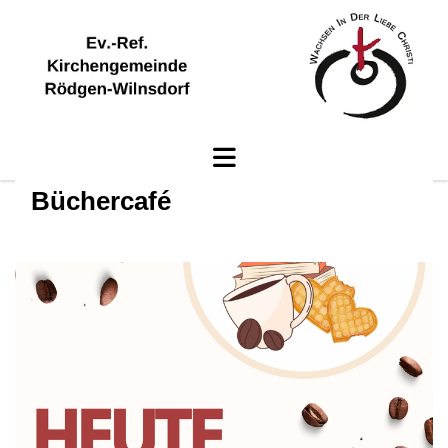
Büchercafé