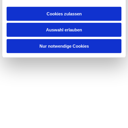
a
Dies könnte Sie auch
u
interessieren
Cookies zulassen
s
w
Auswahl erlauben
a
h
l
Nur notwendige Cookies