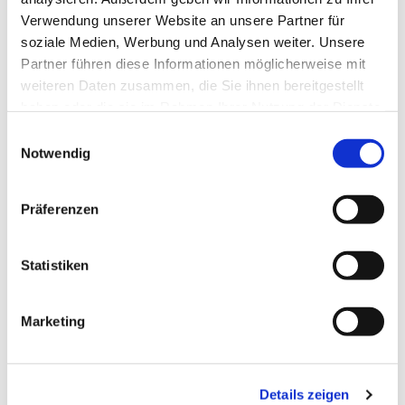
Verwendung unserer Website an unsere Partner für
soziale Medien, Werbung und Analysen weiter. Unsere
Partner führen diese Informationen möglicherweise mit
weiteren Daten zusammen, die Sie ihnen bereitgestellt
haben oder die sie im Rahmen Ihrer Nutzung der Dienste
gesammelt haben.
E
Notwendig
i
n
w
Präferenzen
i
l
l
Statistiken
i
g
Marketing
u
n
g
Details zeigen
s