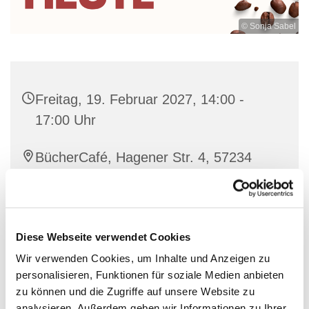
© Sonja Sabel
Freitag, 19. Februar 2027, 14:00 -
17:00 Uhr
BücherCafé, Hagener Str. 4, 57234
Wilnsdorf
individuell
Diese Webseite verwendet Cookies
Wir verwenden Cookies, um Inhalte und Anzeigen zu
personalisieren, Funktionen für soziale Medien anbieten
Nette Leute treffen bei einer guten Tasse Kaffee und
zu können und die Zugriffe auf unsere Website zu
Waffeln
analysieren. Außerdem geben wir Informationen zu Ihrer