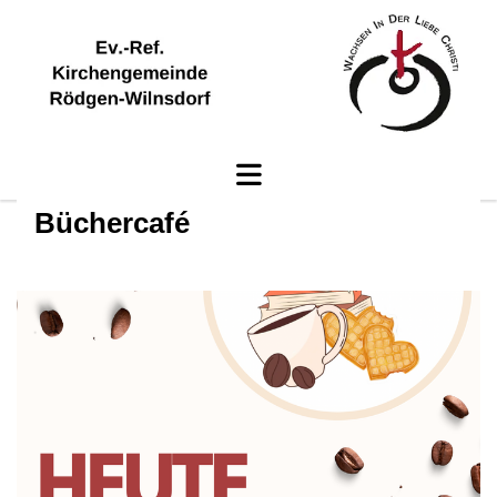
Büchercafé