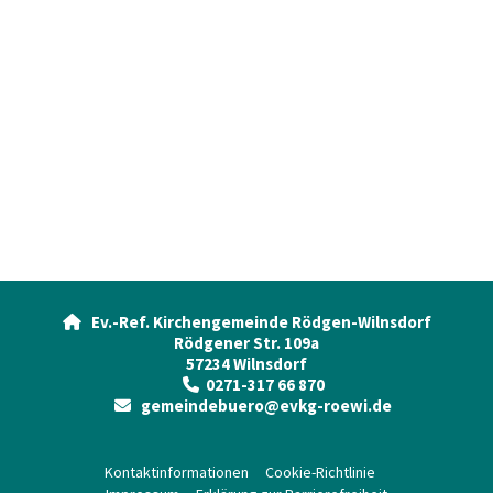
Ev.-Ref. Kirchengemeinde Rödgen-Wilnsdorf

Rödgener Str. 109a
57234 Wilnsdorf
0271-317 66 870

gemeindebuero@evkg-roewi.de

Kontaktinformationen
Cookie-Richtlinie