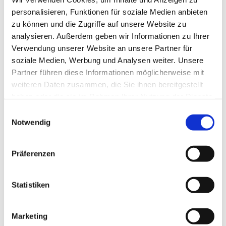
Wir wollen uns Zeit nehmen, um in ruhiger
personalisieren, Funktionen für soziale Medien anbieten
Atmosphäre Brot und Traubensaft miteinander zu
zu können und die Zugriffe auf unsere Website zu
teilen und um Kraft zu schöpfen für die neue Woche.
analysieren. Außerdem geben wir Informationen zu Ihrer
Im Anschluss an diese Abendandacht, bei der es
Verwendung unserer Website an unsere Partner für
keine lange Predigt geben wird, sondern eine kurze
soziale Medien, Werbung und Analysen weiter. Unsere
biblische Besinnung, besteht Gelegenheit, noch ein
Partner führen diese Informationen möglicherweise mit
wenig beisammen zu sein bei einem kleinen Imbiss.
weiteren Daten zusammen, die Sie ihnen bereitgestellt
haben oder die sie im Rahmen Ihrer Nutzung der Dienste
gesammelt haben.
E
Notwendig
i
n
w
Präferenzen
i
l
l
Statistiken
i
g
Marketing
u