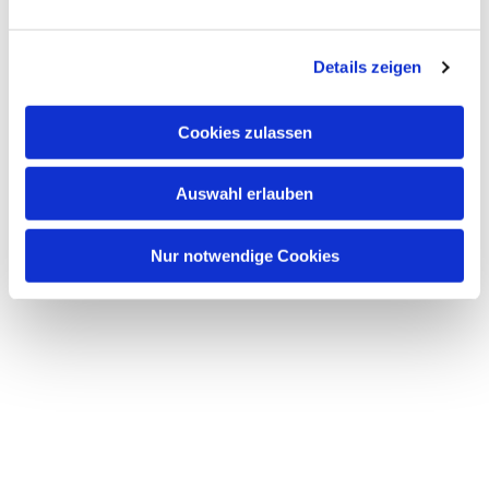
n
g
Details zeigen
s
a
u
Cookies zulassen
s
w
Dies könnte Sie auch
Auswahl erlauben
a
interessieren
h
l
Nur notwendige Cookies